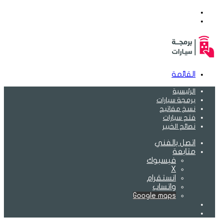
بحث
عن
الوضع
المظلم
القائمة
الرئيسية
برمجة سيارات
نسخ مفاتيح
فتح سيارات
نصائح الخبير
اتصل بالفني
متابعة
فيسبوك
‫X
انستقرام
واتساب
Google maps
الوضع
بحث
المظلم