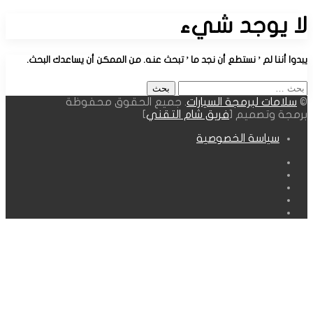
عن
لا يوجد شيء
يبدوا أننا لم ’ نستطع أن نجد ما ’ تبحث عنه. من الممكن أن يساعدك البحث.
البحث
عن:
©
سلامات لبرمجة السيارات
. جميع الحقوق محفوظة
برمجة وتصميم [
فريق شام التقني
]
سياسة الخصوصية
فيسبوك
‫X
انستقرام
واتساب
Google
maps
زر
الذهاب
إلى
الأعلى