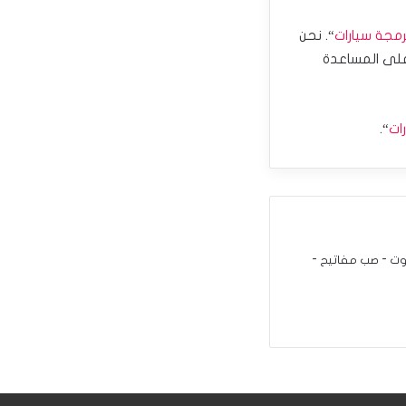
رمجة سيارات
“. نحن
على المساعدة
ات
“.
الكويت (برمجة ريموت - صب مفاتيح -