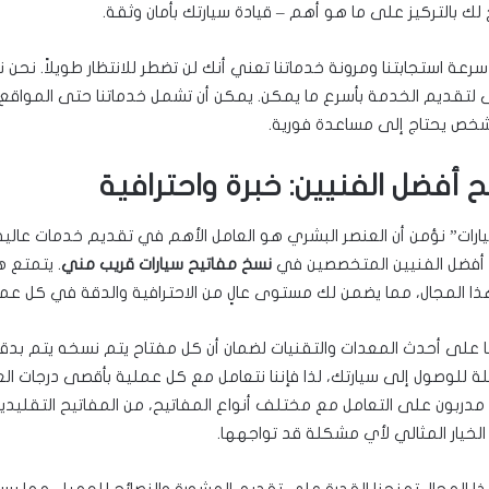
لك بالتركيز على ما هو أهم – قيادة سيارتك بأمان وثقة.
سرعة استجابتنا ومرونة خدماتنا تعني أنك لن تضطر للانتظار طويلاً. نحن 
تقديم الخدمة بأسرع ما يمكن. يمكن أن تشمل خدماتنا حتى المواقع الن
 شخص يحتاج إلى مساعدة فورية.
 أفضل الفنيين: خبرة واحترافية
ات” نؤمن أن العنصر البشري هو العامل الأهم في تقديم خدمات عالية 
 أفضل الفنيين المتخصصين في
نسخ مفاتيح سيارات قريب مني
. يتمتع ه
ا المجال، مما يضمن لك مستوى عالٍ من الاحترافية والدقة في كل عم
ا على أحدث المعدات والتقنيات لضمان أن كل مفتاح يتم نسخه يتم بدقة
ة للوصول إلى سيارتك، لذا فإننا نتعامل مع كل عملية بأقصى درجات العنا
 مدربون على التعامل مع مختلف أنواع المفاتيح، من المفاتيح التقليدية
 الخيار المثالي لأي مشكلة قد تواجهها.
ذا المجال تمنحنا القدرة على تقديم المشورة والنصائح للعميل، مما ي