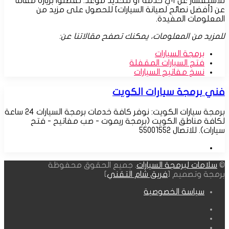
للاستفسار عن أي خدمة أو لتحديد موعد. تفضلوا بزيارة مقالنا
عن [أفضل نصائح لصيانة السيارات] للحصول على مزيد من
المعلومات المفيدة.
للمزيد من المعلومات، يمكنك تصفح مقالاتنا عن:
برمجة السيارات
فتح السيارات المقفلة
نسخ مفاتيح السيارات
فني برمجة سيارات الكويت
برمجة سيارات الكويت: نوفر كافة خدمات برمجة السيارات 24 ساعة
لكافة مناطق الكويت (برمجة ريموت - صب مفاتيح - فتح
سيارات). للاتصال 55001552
موقع
الويب
©
سلامات لبرمجة السيارات
. جميع الحقوق محفوظة
برمجة وتصميم [
فريق شام التقني
]
سياسة الخصوصية
فيسبوك
‫X
انستقرام