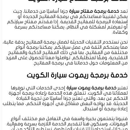
تعد
خدمة برمجة مفتاح سيارة
جزءًا أساسيًا من خدماتنا، حيث
يمكن لفنيينا مساعدتكم في برمجة المفاتيح الجديدة أو
استعادة البرمجة للمفاتيح القديمة. إذا فقدتم مفتاح سيارتكم
أو تعرضتم لمشكلة في النظام، يمكننا مساعدتكم بسرعة
وكفاءة.
نحن نستخدم التقنيات الحديثة لضمان برمجة المفاتيح بدقة عالية،
مما يمنحكم الثقة في عمل سيارتكم. يمكننا برمجة أنواع
مختلفة من المفاتيح، بما في ذلك المفاتيح الذكية والمفاتيح
التقليدية، وفقًا لمتطلباتكم. تواصلوا معنا للحصول على المزيد
من المعلومات حول خدماتنا في برمجة المفاتيح.
خدمة برمجة ريموت سيارة الكويت
تعتبر
خدمة برمجة ريموت سيارة
إحدى الخدمات التي نوفرها
لعملائنا في الكويت. تتعلق هذه الخدمة بإعادة برمجة أجهزة
التحكم عن بعد، والتي تعتبر جزءًا أساسيًا من تجربة القيادة
الحديثة. قد يواجه البعض مشاكل في أجهزة التحكم، مما يتطلب
إعادة برمجة أو استبدال.
فنيونا يتمتعون بخبرة واسعة في التعامل مع مختلف أنواع
الريموتات، وسنكون هنا لتقديم الخدمة اللازمة بسرعة وفعالية.
من خلال استخدامنا للتقنيات المتطورة، نستطيع التأكد من أن