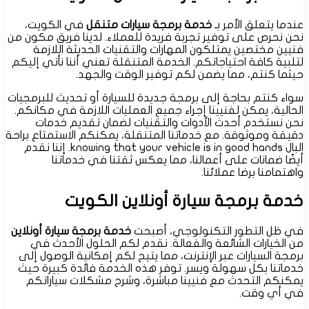
عندما يتعلق الأمر بـ
خدمة برمجة سيارات متنقل
في الكويت،
نحن نحرص على توفير تجربة فريدة للعملاء. لدينا فريق مكون من
فنيين مختصين يمتلكون المهارات والتقنيات الحديثة اللازمة
لتلبية كافة احتياجاتكم. الخدمة المتنقلة تعني أننا نأتي إليكم
حيثما كنتم، مما يضمن لكم توفير الوقت والجهد.
سواء كنتم بحاجة إلى برمجة جديدة للسيارة أو تحديث للبرمجيات
الحالية، يمكن لفنيينا إجراء جميع العمليات اللازمة في مكانكم.
نحن نستخدم أحدث الأدوات والتقنيات لضمان تقديم خدمات
دقيقة وموثوقة. مع خدماتنا المتنقلة، يمكنكم الاستمتاع براحة
البال knowing that your vehicle is in good hands. إننا نقدم
أيضًا ضمانات على أعمالنا، مما يعكس ثقتنا في خدماتنا
واهتمامنا برضا عملائنا.
خدمة برمجة سيارة أونلاين الكويت
في ظل التطور التكنولوجي، أصبحت
خدمة برمجة سيارة أونلاين
من الخيارات الشائعة والفعالة. نقدم لكم الحلول الأحدث في
برمجة السيارات عبر الإنترنت، مما يتيح لكم إمكانية الوصول إلى
خدماتنا بكل سهولة ويسر. توفر هذه الخدمة فائدة كبيرة حيث
يمكنكم التحدث مع فنيينا مباشرة، وشرح مشكلات سياراتكم
في أي وقت.