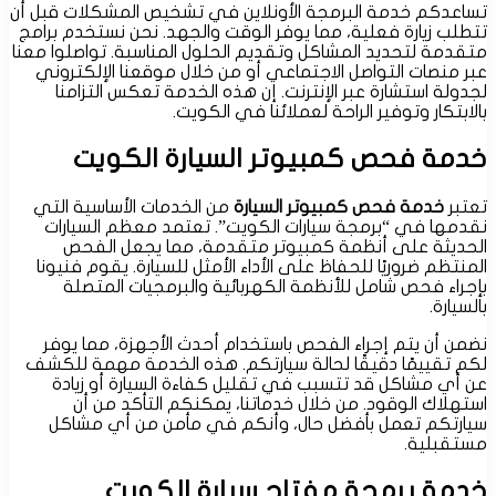
تساعدكم خدمة البرمجة الأونلاين في تشخيص المشكلات قبل أن
تتطلب زيارة فعلية، مما يوفر الوقت والجهد. نحن نستخدم برامج
متقدمة لتحديد المشاكل وتقديم الحلول المناسبة. تواصلوا معنا
عبر منصات التواصل الاجتماعي أو من خلال موقعنا الإلكتروني
لجدولة استشارة عبر الإنترنت. إن هذه الخدمة تعكس التزامنا
بالابتكار وتوفير الراحة لعملائنا في الكويت.
خدمة فحص كمبيوتر السيارة الكويت
تعتبر
خدمة فحص كمبيوتر السيارة
من الخدمات الأساسية التي
نقدمها في “برمجة سيارات الكويت”. تعتمد معظم السيارات
الحديثة على أنظمة كمبيوتر متقدمة، مما يجعل الفحص
المنتظم ضروريًا للحفاظ على الأداء الأمثل للسيارة. يقوم فنيونا
بإجراء فحص شامل للأنظمة الكهربائية والبرمجيات المتصلة
بالسيارة.
نضمن أن يتم إجراء الفحص باستخدام أحدث الأجهزة، مما يوفر
لكم تقييمًا دقيقًا لحالة سيارتكم. هذه الخدمة مهمة للكشف
عن أي مشاكل قد تتسبب في تقليل كفاءة السيارة أو زيادة
استهلاك الوقود. من خلال خدماتنا، يمكنكم التأكد من أن
سيارتكم تعمل بأفضل حال، وأنكم في مأمن من أي مشاكل
مستقبلية.
خدمة برمجة مفتاح سيارة الكويت