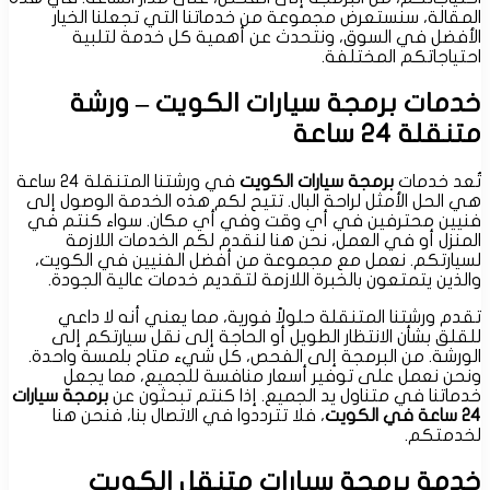
المقالة، سنستعرض مجموعة من خدماتنا التي تجعلنا الخيار
الأفضل في السوق، ونتحدث عن أهمية كل خدمة لتلبية
احتياجاتكم المختلفة.
خدمات برمجة سيارات الكويت – ورشة
متنقلة 24 ساعة
تُعد خدمات
برمجة سيارات الكويت
في ورشتنا المتنقلة 24 ساعة
هي الحل الأمثل لراحة البال. تتيح لكم هذه الخدمة الوصول إلى
فنيين محترفين في أي وقت وفي أي مكان. سواء كنتم في
المنزل أو في العمل، نحن هنا لنقدم لكم الخدمات اللازمة
لسيارتكم. نعمل مع مجموعة من أفضل الفنيين في الكويت،
والذين يتمتعون بالخبرة اللازمة لتقديم خدمات عالية الجودة.
تقدم ورشتنا المتنقلة حلولاً فورية، مما يعني أنه لا داعي
للقلق بشأن الانتظار الطويل أو الحاجة إلى نقل سيارتكم إلى
الورشة. من البرمجة إلى الفحص، كل شيء متاح بلمسة واحدة.
ونحن نعمل على توفير أسعار منافسة للجميع، مما يجعل
خدماتنا في متناول يد الجميع. إذا كنتم تبحثون عن
برمجة سيارات
24 ساعة في الكويت
، فلا تترددوا في الاتصال بنا، فنحن هنا
لخدمتكم.
خدمة برمجة سيارات متنقل الكويت