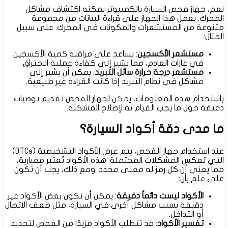
نعم، جهاز فحص السيارة بالكمبيوتر يمكنه اكتشاف مشاكل
المحرك. يعمل هذا الجهاز على قراءة البيانات من مجموعة
متنوعة من المستشعرات والمكونات في المحرك. على سبيل
المثال:
مستشعر الأكسجين
: يساعد على مراقبة كمية الأكسجين
في غازات العادم، مما يشير إلى كفاءة عملية الاحتراق.
مستشعر درجة حرارة سائل التبريد
: يمكن أن يشير إلى
مشاكل في نظام التبريد إذا كانت القراءة غير طبيعية.
باستخدام هذه المعلومات، يمكن لجهاز الفحص تقديم توصيات
دقيقة حول ما يجب القيام به لإصلاح المشكلة.
ما مدى دقة أكواد السيارة؟
عند استخدام جهاز الفحص، يتم عرض الأكواد التشخيصية (DTCs)
التي تعكس المشكلات المحتملة. هذه الأكواد تُعتبر معيارية،
مما يعني أن كل رمز له معنى محدد. ومع ذلك، يجب أن تكون
على علم بأن:
الأكواد ليست دائماً دقيقة
: يمكن أن تكون بعض الأكواد غير
دقيقة بسبب مشاكل أخرى في السيارة، مثل ضعف الاتصال
أو التداخل.
تفسير الأكواد
: قد تتطلب الأكواد مزيدًا من الفحص لتحديد