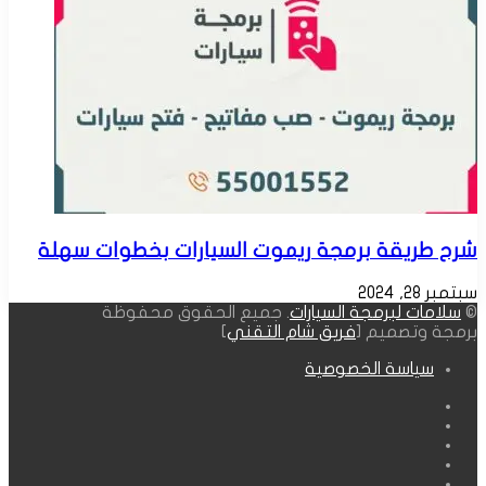
شرح طريقة برمجة ريموت السيارات بخطوات سهلة
سبتمبر 28, 2024
©
سلامات لبرمجة السيارات
. جميع الحقوق محفوظة
برمجة وتصميم [
فريق شام التقني
]
سياسة الخصوصية
فيسبوك
‫X
انستقرام
واتساب
Google