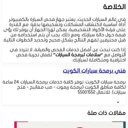
الخلاصة
في عالم السيارات الحديث، يعتبر جهاز فحص السيارة بالكمبيوتر
أداة أساسية لاكتشاف المشكلات وتشخيصها بدقة. مع القدرة
على قراءة الأكواد التشخيصية، يمكن لهذا الجهاز أن يوفر لك رؤى
قيمة حول حالة سيارتك. ومع ذلك، يجب أن يتم استخدامه من
قبل محترفين لفهم النتائج بشكل صحيح وتحديد الخطوات التالية.
إذا كنت تبحث عن أفضل خدمات الفحص والصيانة، لا تتردد في
التواصل مع
“سلامات لبرمجة السيارات”
لضمان تجربة فحص
احترافية ومتكاملة لسيارتك.
فني برمجة سيارات الكويت
برمجة سيارات الكويت: نوفر كافة خدمات برمجة السيارات 24 ساعة
لكافة مناطق الكويت (برمجة ريموت - صب مفاتيح - فتح
سيارات). للاتصال 55001552
موقع
الويب
مقالات ذات صلة