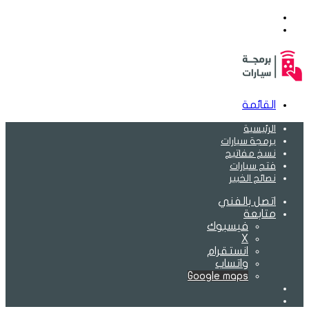
بحث
عن
الوضع
المظلم
القائمة
الرئيسية
برمجة سيارات
نسخ مفاتيح
فتح سيارات
نصائح الخبير
اتصل بالفني
متابعة
فيسبوك
‫X
انستقرام
واتساب
Google maps
الوضع
بحث
المظلم