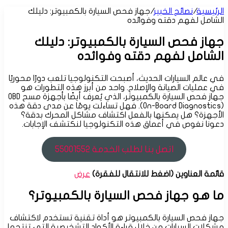
عن
الرئيسية
/
نصائح الخبير
/
جهاز فحص السيارة بالكمبيوتر: دليلك
الشامل لفهم دقته وفوائده
جهاز فحص السيارة بالكمبيوتر: دليلك
الشامل لفهم دقته وفوائده
في عالم السيارات الحديث، أصبحت التكنولوجيا تلعب دورًا محوريًا
في عمليات الصيانة والإصلاح. واحد من أبرز هذه التطورات هو
جهاز فحص السيارة بالكمبيوتر، الذي يُعرف أيضًا بأجهزة مسح OBD
(On-Board Diagnostics). فهل تساءلت يومًا عن مدى دقة هذه
الأجهزة؟ هل يمكنها بالفعل اكتشاف مشاكل المحرك بدقة؟
دعونا نغوص في أعماق هذه التكنولوجيا لنكتشف الإجابات.
اتصل بنا لطلب الخدمة 55001552
قائمة العناوين (اضغط للانتقال للفقرة)
عرض
ما هو جهاز فحص السيارة بالكمبيوتر؟
جهاز فحص السيارة بالكمبيوتر هو أداة تقنية تستخدم لاكتشاف
مشكلات السيارات من خلال قراءة الأكواد التشخيصية التي تنتجها